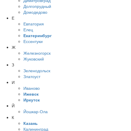
Димитровград
Долгопрудный
Домодедово
Е
Евпатория
Елец
Екатеринбург
Ессентуки
Ж
Железногорск
Жуковский
З
Зеленодольск
Златоуст
И
Иваново
Ижевск
Иркутск
Й
Йошкар-Ола
К
Казань
Калининград