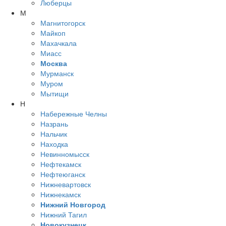
Люберцы
М
Магнитогорск
Майкоп
Махачкала
Миасс
Москва
Мурманск
Муром
Мытищи
Н
Набережные Челны
Назрань
Нальчик
Находка
Невинномысск
Нефтекамск
Нефтеюганск
Нижневартовск
Нижнекамск
Нижний Новгород
Нижний Тагил
Новокузнецк