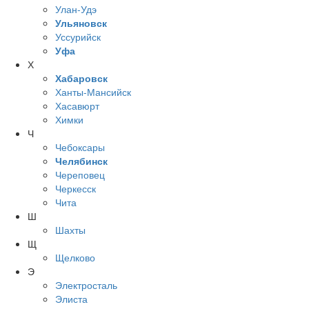
Улан-Удэ
Ульяновск
Уссурийск
Уфа
Х
Хабаровск
Ханты-Мансийск
Хасавюрт
Химки
Ч
Чебоксары
Челябинск
Череповец
Черкесск
Чита
Ш
Шахты
Щ
Щелково
Э
Электросталь
Элиста