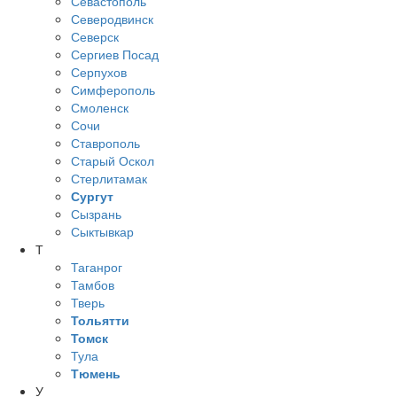
Севастополь
Северодвинск
Северск
Сергиев Посад
Серпухов
Симферополь
Смоленск
Сочи
Ставрополь
Старый Оскол
Стерлитамак
Сургут
Сызрань
Сыктывкар
Т
Таганрог
Тамбов
Тверь
Тольятти
Томск
Тула
Тюмень
У