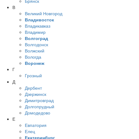
Брянск
В
Великий Новгород
Владивосток
Владикавказ
Владимир
Волгоград
Волгодонск
Волжский
Вологда
Воронеж
Г
Грозный
Д
Дербент
Дзержинск
Димитровград
Долгопрудный
Домодедово
Е
Евпатория
Елец
Екатеринбург