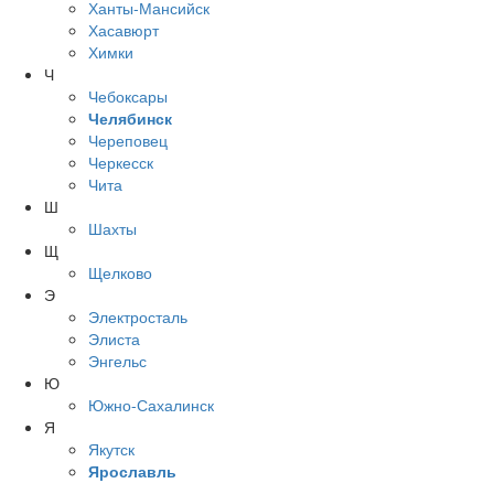
Ханты-Мансийск
Хасавюрт
Химки
Ч
Чебоксары
Челябинск
Череповец
Черкесск
Чита
Ш
Шахты
Щ
Щелково
Э
Электросталь
Элиста
Энгельс
Ю
Южно-Сахалинск
Я
Якутск
Ярославль