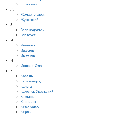
Ессентуки
Ж
Железногорск
Жуковский
З
Зеленодольск
Златоуст
И
Иваново
Ижевск
Иркутск
Й
Йошкар-Ола
К
Казань
Калининград
Калуга
Каменск-Уральский
Камышин
Каспийск
Кемерово
Керчь