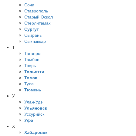
Сочи
Ставрополь
Старый Оскол
Стерлитамак
Сургут
Сызрань
Сыктывкар
Т
Таганрог
Тамбов
Тверь
Тольятти
Томск
Тула
Тюмень
У
Улан-Удэ
Ульяновск
Уссурийск
Уфа
Х
Хабаровск