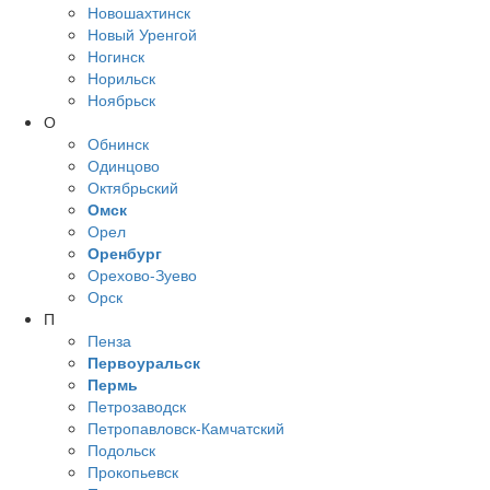
Новошахтинск
Новый Уренгой
Ногинск
Норильск
Ноябрьск
О
Обнинск
Одинцово
Октябрьский
Омск
Орел
Оренбург
Орехово-Зуево
Орск
П
Пенза
Первоуральск
Пермь
Петрозаводск
Петропавловск-Камчатский
Подольск
Прокопьевск