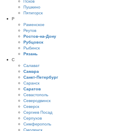
Псков
Пушкино
Пятигорск
Р
Раменское
Реутов
Ростов-на-Дону
Рубцовск
Рыбинск
Рязань
С
Салават
Самара
Санкт-Петербург
Саранск
Саратов
Севастополь
Северодвинск
Северск
Сергиев Посад
Серпухов
Симферополь
Смоленск