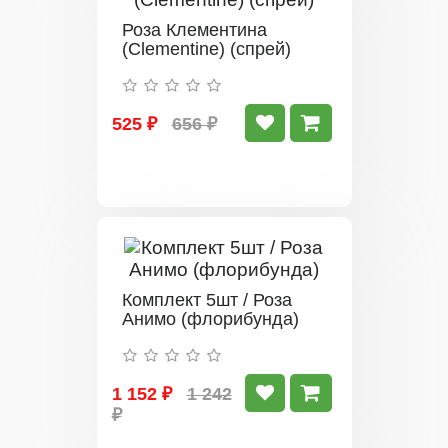
Роза Клементина
(Clementine) (спрей)
525 ₽
656 ₽
Комплект 5шт / Роза
Анимо (флорибунда)
1 152 ₽
1 242
₽