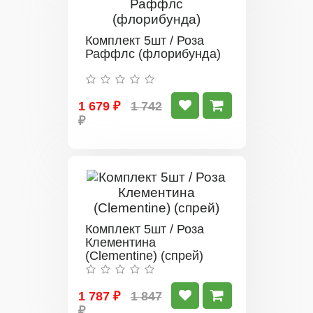
Комплект 5шт / Роза
Раффлс (флорибунда)
1 679 ₽
1 742
₽
Комплект 5шт / Роза
Клементина
(Clementine) (спрей)
1 787 ₽
1 847
₽