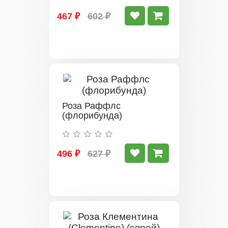
467 ₽
602 ₽
Роза Раффлс
(флорибунда)
496 ₽
627 ₽