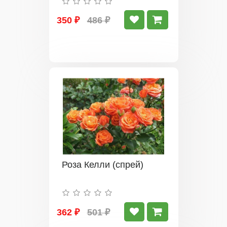
350 ₽
486 ₽
Роза Келли (спрей)
362 ₽
501 ₽