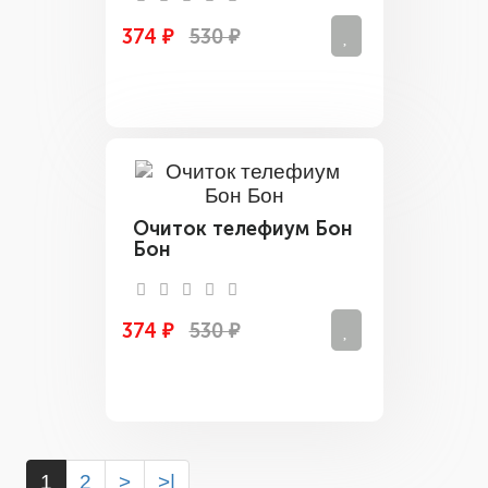
374 ₽
530 ₽
Очиток телефиум Бон
Бон
374 ₽
530 ₽
1
2
>
>|