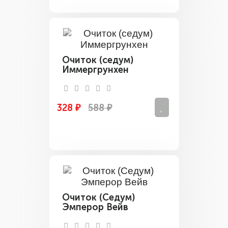
Очиток (седум)
Иммергрунхен
328 ₽
588 ₽
Очиток (Седум)
Эмперор Вейв