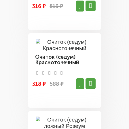
316 ₽
513 ₽
Очиток (седум)
Красноточечный
318 ₽
588 ₽