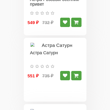
привет
549 ₽
732 ₽
Астра Сатурн
551 ₽
735 ₽