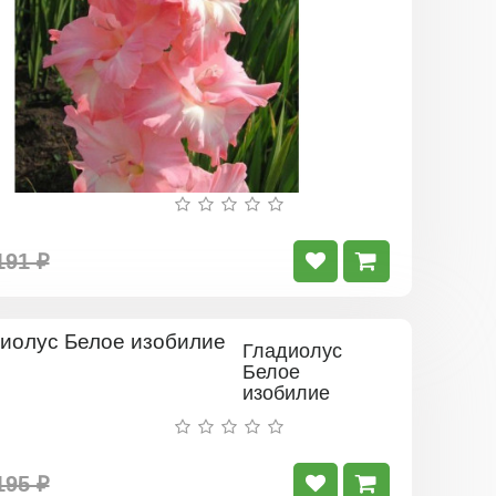
191 ₽
Гладиолус
Белое
изобилие
195 ₽