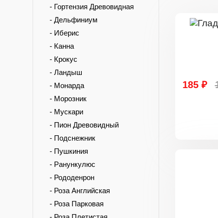
- Гортензия Древовидная
- Дельфиниум
- Иберис
- Канна
- Крокус
- Ландыш
185 ₽
- Монарда
- Морозник
- Мускари
- Пион Древовидный
- Подснежник
- Пушкиния
- Ранункулюс
- Рододенрон
- Роза Английская
- Роза Парковая
- Роза Плетистая