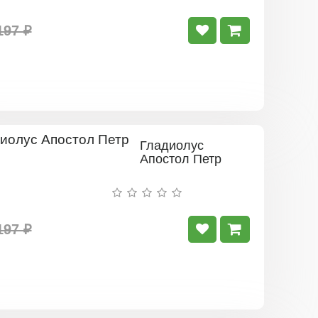
197 ₽
Гладиолус
Апостол Петр
197 ₽