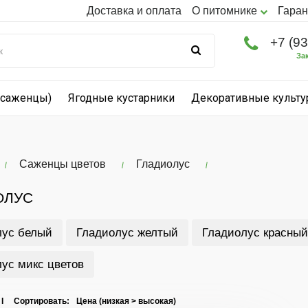
Доставка и оплата
О питомнике
Гаран
+7 (9
За
(саженцы)
Ягодные кустарники
Декоративные культ
Саженцы цветов
Гладиолус
ОЛУС
лус белый
Гладиолус желтый
Гладиолус красный
ус микс цветов
 I Сортировать: